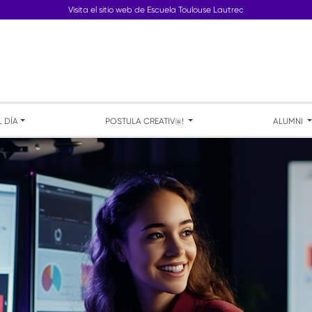
Visita el sitio web de Escuela Toulouse Lautrec
L DÍA
POSTULA CREATIV@!
ALUMNI