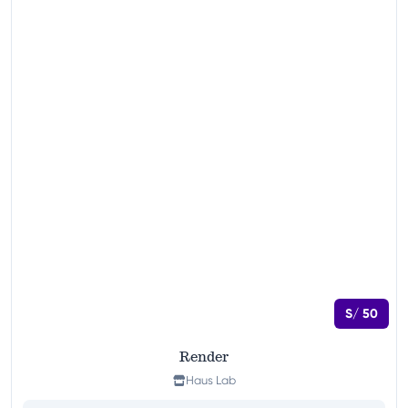
S/ 50
Render
Haus Lab